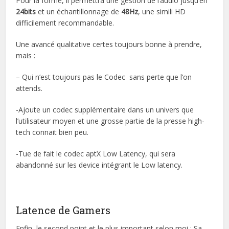
Pour la forme, il permettra une gestion de l’audio jusqu’en
24bits
et un échantillonnage de
48Hz
, une simili HD
difficilement recommandable.
Une avancé qualitative certes toujours bonne à prendre,
mais :
– Qui n’est toujours pas le Codec sans perte que l’on
attends.
-Ajoute un codec supplémentaire dans un univers que
l’utilisateur moyen et une grosse partie de la presse high-
tech connait bien peu.
-Tue de fait le codec aptX Low Latency, qui sera
abandonné sur les device intégrant le Low latency.
Latence de Gamers
Enfin, le second point et le plus important selon moi : Sa