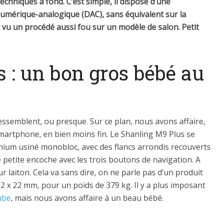
chniques à fond. C’est simple, il dispose d’une
numérique-analogique (DAC), sans équivalent sur la
vu un procédé aussi fou sur un modèle de salon. Petit
 : un bon gros bébé au
essemblent, ou presque. Sur ce plan, nous avons affaire,
rtphone, en bien moins fin. Le Shanling M9 Plus se
ium usiné monobloc, avec des flancs arrondis recouverts
ne petite encoche avec les trois boutons de navigation. A
r laiton. Cela va sans dire, on ne parle pas d’un produit
2 x 22 mm, pour un poids de 379 kg. Il y a plus imposant
ube
, mais nous avons affaire à un beau bébé.