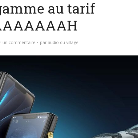
gamme au tarif
AAAAAAAH
er un commentaire
par
audio du village