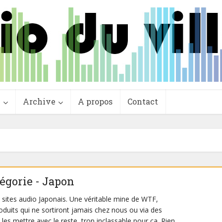
e
Archive
A propos
Contact
tégorie - Japon
s sites audio Japonais. Une véritable mine de WTF,
roduits qui ne sortiront jamais chez nous ou via des
e les mettre avec le reste, trop inclassable pour ça. Rien