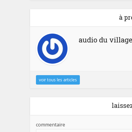
à pr
audio du villag
voir tous les articles
laiss
commentaire