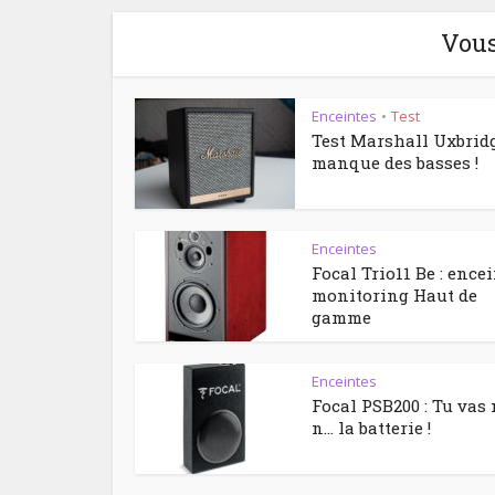
Vous
Enceintes
Test
•
Test Marshall Uxbridge
manque des basses !
Enceintes
Focal Trio11 Be : ence
monitoring Haut de
gamme
Enceintes
Focal PSB200 : Tu vas
n… la batterie !