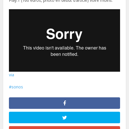
Play:1 (160 euros, photo en début d’article) voire moins.
via
sonos