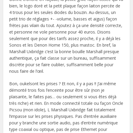
bien, le logo doré et la petit plaque façon laiton percée de
4 trous pour les seules diodes du bouzin. Au-dessus, un
petit trio de réglages +- -volume, basses et aigus) façon
frètes pas vilain du tout. Ajoutez à ça une densité correcte,
et personne ne vole personne pour 40 euros. Disons
seulement que pour des tarifs assez proche, il y a déjà les
Sonos et les Denon Home 150, plus mastoc. En bref, la
Marshall Uxbridge c’est la bonne bouille Marshall presque
authentique, ça fait classe sur un bureau, suffisamment
discrète pour se faire oublier, suffisamment belle pour
nous faire de l’œil.
Bon, oukelsont les prises ? Et non, il y a pas !! J’ai même
démonté trois fois l’enceinte pour être sûr (non je
plaisante, le faites pas… ou seulement si vous êtes déjà
très riche) et rien. En mode connecté totale ou façon Oncle
Picsou (mon idole), L Marshall Uxbridge fait totalement
l’impasse sur les prises physiques. Pas d’entrée auxiliaire
pour y branche une sortie audio, pas d’entrée numérique
type coaxial ou optique, pas de prise Ethernet pour