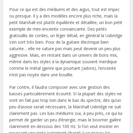
Pour ce qui est des médiums et des aigus, tout est impec
ou presque. Il y a des modèles encore plus riche, mais la
petit Marshall est plutôt équilibrée et détaillée, un bon petit
exemple de mini-enceinte convaincante. Des petits
gratouillis de cordes, un léger détail, en général la Uxbridge
s’en sort très bien. Pour de la guitare électrique bien
saturée… elle ne sature pas mais peut devenir un peu plus
aggresive. Mais, en restant dans un univers de bons mix,
même dans les styles à la dynamique souvent merdique
comme le métal (genre que pourtant j’adore), l’enceinte
n’est pas noyée dans une bouillie.
Par contre, il faudra composer avec une gestion des
basses particulièrement écourté. SI la plupart des styles ne
vont en fait pas trop loin dans le bas du spectre, dès qu’un
peu d’assise serait nécessaire, la Marshall Uxbridge ne suit
clairement pas. Les bas-médiums oui, à peu près, ce qui lui
permet de garder un peu d’énergie, mais le boomer galère
clairement en-dessous des 100 Hz. Si l’on veut insister en
poussant une piste justement chargé à ce niveau (ici