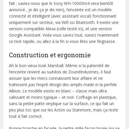
fait : saviez-vous que le Sony WH-1000Xm4 sera bientôt
annoncé , je dis ça je dis rien), l’enceinte est un modèle
connecté et intelligent (avec assistant vocal) fonctionnant
uniquement sur secteur, via Wifi ou Bluetooth. Il existe une
version compatible Alexa (celle testé ici), et une version
Google Assistant. Voila vous savez tout, suivez maintenant
ce test rapide, ou allez à la fin si vous êtes une feignasse.
Construction et ergonomie
Ah le bon vieux look Marshall. Même si la paternité de
l’enceinte revient au suédois de ZoundIndustries, il faut
avouer que les mecs connaissent leur affaire et ne
trahissent pas l’esprit design des amplis made in la perfide
Albion. Le modèle existe en blanc – classe mais ultra
salissant et moins typique – et noir. Coffrage en plastique,
sans la petite patte vinylique sur la surface, ce qui fait un
peu plus toc que sur les Acton ou Stanmore, mais ça reste
tout à fait correct.
Bonne tronche en façade, la petite grille façon tissée qui va