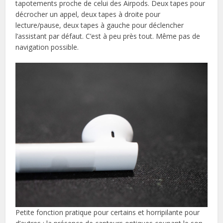
tapotements proche de celui des Airpods. Deux tapes pour
décrocher un appel, deux tapes à droite pour
lecture/pause, deux tapes à gauche pour déclencher
l’assistant par défaut. C’est à peu près tout. Même pas de
navigation possible.
Petite fonction pratique pour certains et horripilante pour