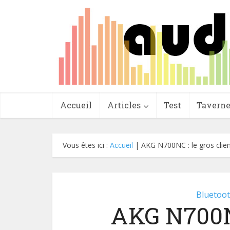
Accueil
Articles
Test
Tavern
Vous êtes ici :
Accueil
|
AKG N700NC : le gros clie
Bluetoo
AKG N700NC