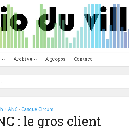
e
Archive
A propos
Contact
nt
th + ANC
Casque Circum
•
 : le gros client