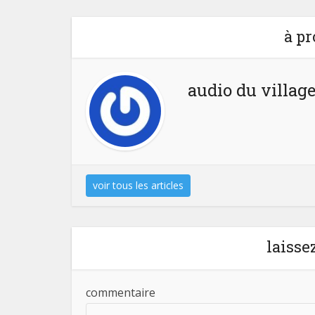
à pr
audio du villag
voir tous les articles
laiss
commentaire