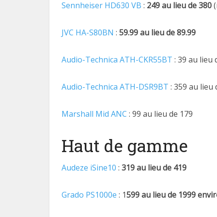
Sennheiser HD630 VB
:
249 au lieu de 380
(
JVC HA-S80BN
:
59.99 au lieu de 89.99
Audio-Technica ATH-CKR55BT
: 39 au lieu
Audio-Technica ATH-DSR9BT
: 359 au lieu
Marshall Mid ANC
: 99 au lieu de 179
Haut de gamme
Audeze iSine10
:
319 au lieu de 419
Grado PS1000e
: 1
599 au lieu de 1999 envi