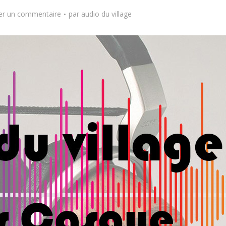
er un commentaire
par
audio du village