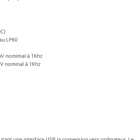
DC)
 au LP60
5mV nomimal à 1Khz
mV nominal à 1Khz
tant une interface USB la conversion vers ordinateur. Le