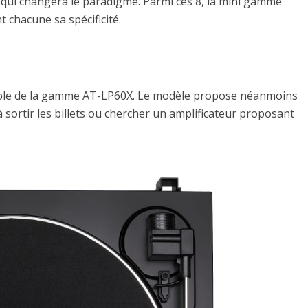
 qui changera le paradigme. Parmi ces 8, la mini gamme
 chacune sa spécificité.
mple de la gamme AT-LP60X. Le modèle propose néanmoins
 sortir les billets ou chercher un amplificateur proposant