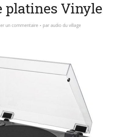
platines Vinyle
ter un commentaire
par
audio du village