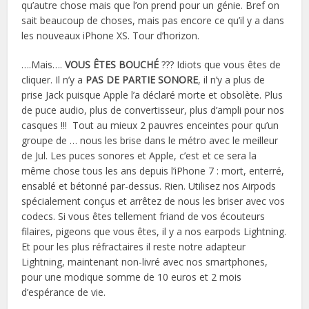
qu’autre chose mais que l’on prend pour un génie. Bref on
sait beaucoup de choses, mais pas encore ce qu’il y a dans
les nouveaux iPhone XS. Tour d’horizon.
….Mais….
VOUS ÊTES BOUCH
É
??? Idiots que vous êtes de
cliquer. Il n’y a
PAS DE PARTIE SONORE
, il n’y a plus de
prise Jack puisque Apple l’a déclaré morte et obsolète. Plus
de puce audio, plus de convertisseur, plus d’ampli pour nos
casques !!! Tout au mieux 2 pauvres enceintes pour qu’un
groupe de … nous les brise dans le métro avec le meilleur
de Jul. Les puces sonores et Apple, c’est et ce sera la
même chose tous les ans depuis l’iPhone 7 : mort, enterré,
ensablé et bétonné par-dessus. Rien. Utilisez nos Airpods
spécialement conçus et arrêtez de nous les briser avec vos
codecs. Si vous êtes tellement friand de vos écouteurs
filaires, pigeons que vous êtes, il y a nos earpods Lightning.
Et pour les plus réfractaires il reste notre adapteur
Lightning, maintenant non-livré avec nos smartphones,
pour une modique somme de 10 euros et 2 mois
d’espérance de vie.