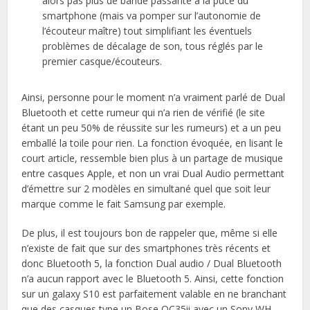
alors pas plus de bande passante à la puce du
smartphone (mais va pomper sur l’autonomie de
l’écouteur maître) tout simplifiant les éventuels
problèmes de décalage de son, tous réglés par le
premier casque/écouteurs.
Ainsi, personne pour le moment n’a vraiment parlé de Dual
Bluetooth et cette rumeur qui n’a rien de vérifié (le site
étant un peu 50% de réussite sur les rumeurs) et a un peu
emballé la toile pour rien. La fonction évoquée, en lisant le
court article, ressemble bien plus à un partage de musique
entre casques Apple, et non un vrai Dual Audio permettant
d’émettre sur 2 modèles en simultané quel que soit leur
marque comme le fait Samsung par exemple.
De plus, il est toujours bon de rappeler que, même si elle
n’existe de fait que sur des smartphones très récents et
donc Bluetooth 5, la fonction Dual audio / Dual Bluetooth
n’a aucun rapport avec le Bluetooth 5. Ainsi, cette fonction
sur un galaxy S10 est parfaitement valable en ne branchant
que des casques type un Bose QC35ii avec un Sony WH-