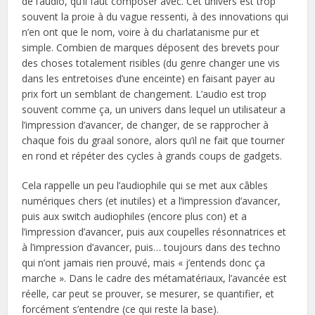
de l’audio, qu’il faut composer avec. Cet univers est trop
souvent la proie à du vague ressenti, à des innovations qui
n’en ont que le nom, voire à du charlatanisme pur et
simple. Combien de marques déposent des brevets pour
des choses totalement risibles (du genre changer une vis
dans les entretoises d’une enceinte) en faisant payer au
prix fort un semblant de changement. L’audio est trop
souvent comme ça, un univers dans lequel un utilisateur a
l’impression d’avancer, de changer, de se rapprocher à
chaque fois du graal sonore, alors qu’il ne fait que tourner
en rond et répéter des cycles à grands coups de gadgets.
Cela rappelle un peu l’audiophile qui se met aux câbles
numériques chers (et inutiles) et a l’impression d’avancer,
puis aux switch audiophiles (encore plus con) et a
l’impression d’avancer, puis aux coupelles résonnatrices et
à l’impression d’avancer, puis… toujours dans des techno
qui n’ont jamais rien prouvé, mais « j’entends donc ça
marche ». Dans le cadre des métamatériaux, l’avancée est
réelle, car peut se prouver, se mesurer, se quantifier, et
forcément s’entendre (ce qui reste la base).