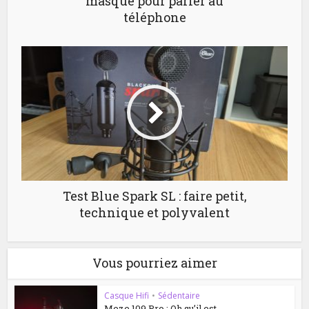
masque pour parler au
téléphone
Test Blue Spark SL : faire petit,
technique et polyvalent
Vous pourriez aimer
Casque Hifi
•
Sédentaire
Meze 109 Pro : Oh qu’il est