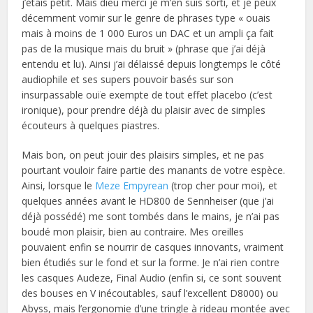
j’étais petit. Mais dieu merci je m’en suis sorti, et je peux
décemment vomir sur le genre de phrases type « ouais
mais à moins de 1 000 Euros un DAC et un ampli ça fait
pas de la musique mais du bruit » (phrase que j’ai déjà
entendu et lu). Ainsi j’ai délaissé depuis longtemps le côté
audiophile et ses supers pouvoir basés sur son
insurpassable ouïe exempte de tout effet placebo (c’est
ironique), pour prendre déjà du plaisir avec de simples
écouteurs à quelques piastres.
Mais bon, on peut jouir des plaisirs simples, et ne pas
pourtant vouloir faire partie des manants de votre espèce.
Ainsi, lorsque le
Meze Empyrean
(trop cher pour moi), et
quelques années avant le HD800 de Sennheiser (que j’ai
déjà possédé) me sont tombés dans le mains, je n’ai pas
boudé mon plaisir, bien au contraire. Mes oreilles
pouvaient enfin se nourrir de casques innovants, vraiment
bien étudiés sur le fond et sur la forme. Je n’ai rien contre
les casques Audeze, Final Audio (enfin si, ce sont souvent
des bouses en V inécoutables, sauf l’excellent D8000) ou
Abyss, mais l’ergonomie d’une tringle à rideau montée avec