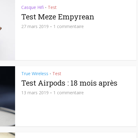
Casque Hifi
Test
•
Test Meze Empyrean
27 mars 2019
1 commentaire
True Wireless
Test
•
Test Airpods : 18 mois après
13 mars 2019
1 commentaire